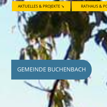
AKTUELLES & PROJEKTE ➘
RATHAUS & PO
GEMEINDE BUCHENBACH