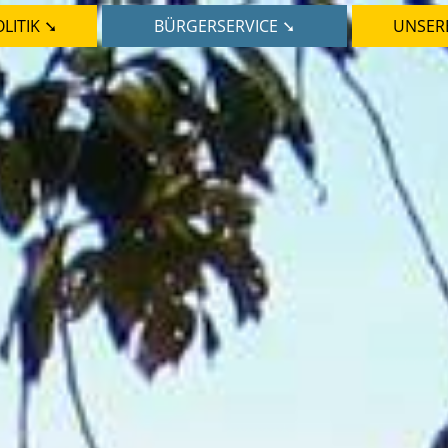
LITIK ➘
BÜRGERSERVICE ➘
UNSER