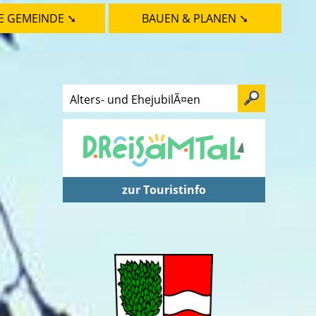
E GEMEINDE ➘
BAUEN & PLANEN ➘
zur Touristinfo