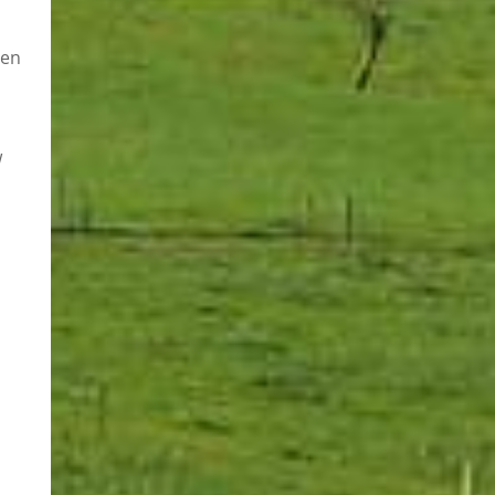
nen
w