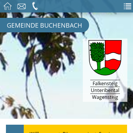
GEMEINDE BUCHENBACH
Falkensteig
Unteribental
Wagensteig