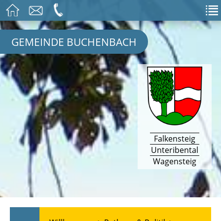
GEMEINDE BUCHENBACH
Falkensteig
Unteribental
Wagensteig