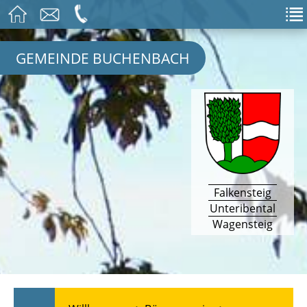
GEMEINDE BUCHENBACH
Falkensteig
Unteribental
Wagensteig