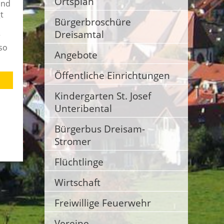
Ortsplan
und
t
Bürgerbroschüre
Dreisamtal
r
so
Angebote
Öffentliche Einrichtungen
Kindergarten St. Josef
Unteribental
Bürgerbus Dreisam-
Stromer
Flüchtlinge
Wirtschaft
Freiwillige Feuerwehr
Vereine