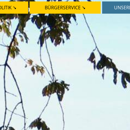
LITIK ➘
BÜRGERSERVICE ➘
UNSER