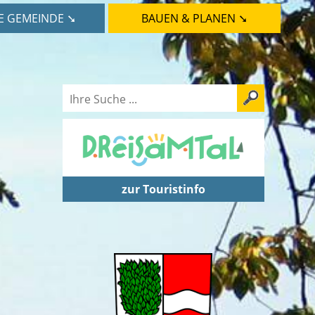
E GEMEINDE ➘
BAUEN & PLANEN ➘
zur Touristinfo