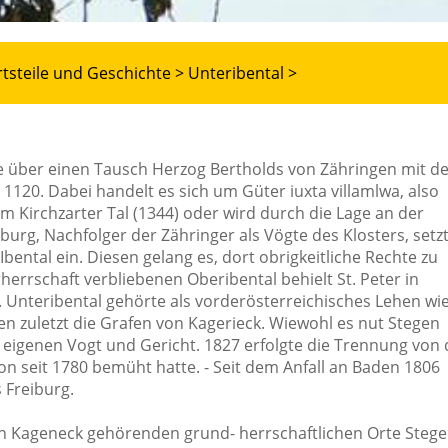
tsteile und Geschichte >
Unteribental >
de über einen Tausch Herzog Bertholds von Zähringen mit 
1120. Dabei handelt es sich um Güter iuxta villamlwa, also
m Kirchzarter Tal (1344) oder wird durch die Lage an der
burg, Nachfolger der Zähringer als Vögte des Klosters, setz
bental ein. Diesen gelang es, dort obrigkeitliche Rechte zu
errschaft verbliebenen Oberibental behielt St. Peter in
 Unteribental gehörte als vorderösterreichisches Lehen wi
n zuletzt die Grafen von Kagerieck. Wiewohl es nut Stegen
 eigenen Vogt und Gericht. 1827 erfolgte die Trennung von 
n seit 1780 bemüht hatte. - Seit dem Anfall an Baden 1806
 Freiburg.
von Kageneck gehörenden grund- herrschaftlichen Orte Steg