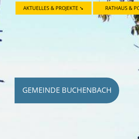
AKTUELLES & PROJEKTE ➘
RATHAUS & PO
GEMEINDE BUCHENBACH