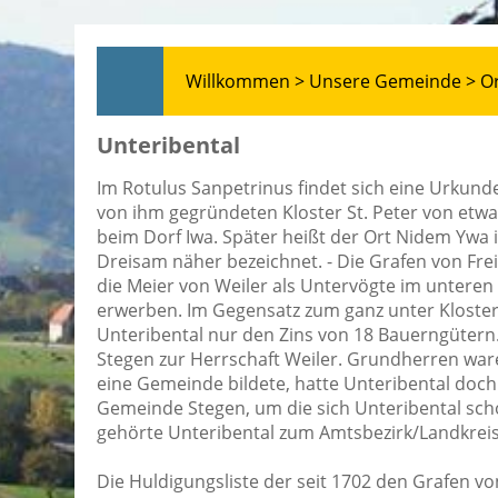
Willkommen >
Unsere Gemeinde >
Or
Unteribental
Im Rotulus Sanpetrinus findet sich eine Urkun
von ihm gegründeten Kloster St. Peter von etwa 
beim Dorf Iwa. Später heißt der Ort Nidem Ywa i
Dreisam näher bezeichnet. - Die Grafen von Frei
die Meier von Weiler als Untervögte im unteren I
erwerben. Im Gegensatz zum ganz unter Klosterh
Unteribental nur den Zins von 18 Bauerngütern.
Stegen zur Herrschaft Weiler. Grundherren ware
eine Gemeinde bildete, hatte Unteribental doch
Gemeinde Stegen, um die sich Unteribental scho
gehörte Unteribental zum Amtsbezirk/Landkreis
Die Huldigungsliste der seit 1702 den Grafen 