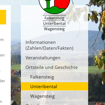
Falkensteig
Unteribental
Wagensteig
dem
Informationen
(Zahlen/Daten/Fakten)
ten
Veranstaltungen
Ortsteile und Geschichte
e
Falkensteig
der
Unteribental
Wagensteig
en