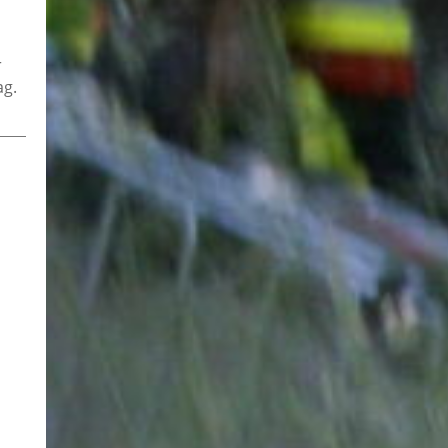
r
ag.