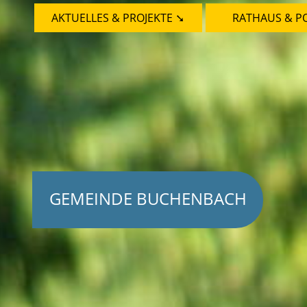
AKTUELLES & PROJEKTE ➘
RATHAUS & PO
GEMEINDE BUCHENBACH