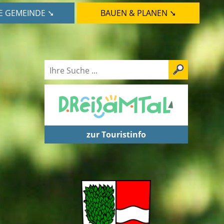
E GEMEINDE ➘
BAUEN & PLANEN ➘
zur Touristinfo