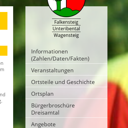
Falkensteig
Unteribental
Wagensteig
Informationen
(Zahlen/Daten/Fakten)
en
em
Veranstaltungen
Ortsteile und Geschichte
Ortsplan
und
g.
Bürgerbroschüre
Dreisamtal
Angebote