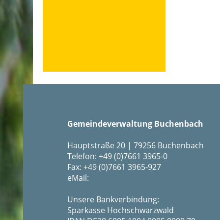
Gemeindeverwaltung Buchenbach
Hauptstraße 20 | 79256 Buchenbach
Telefon: +49 (0)7661 3965-0
Fax: +49 (0)7661 3965-927
eMail:
Unsere Bankverbindung:
Sparkasse Hochschwarzwald