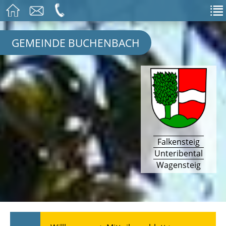
GEMEINDE BUCHENBACH
Falkensteig
Unteribental
Wagensteig