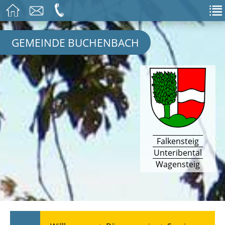
GEMEINDE BUCHENBACH
Falkensteig
Unteribental
Wagensteig