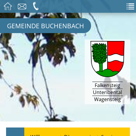
GEMEINDE BUCHENBACH
Falkensteig
Unteribental
Wagensteig