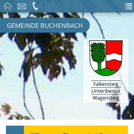
GEMEINDE BUCHENBACH
Falkensteig
Unteribental
Wagensteig