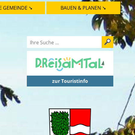
E GEMEINDE ➘
BAUEN & PLANEN ➘
zur Touristinfo