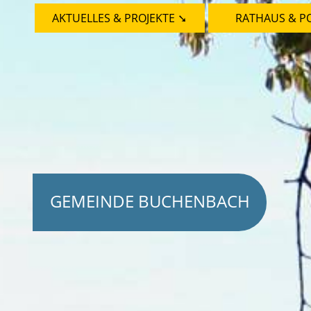
AKTUELLES & PROJEKTE ➘
RATHAUS & PO
GEMEINDE BUCHENBACH