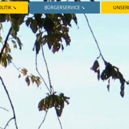
LITIK ➘
BÜRGERSERVICE ➘
UNSER