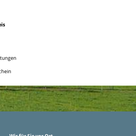
is
htungen
chein