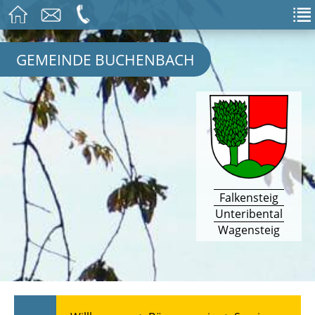
GEMEINDE BUCHENBACH
Falkensteig
Unteribental
Wagensteig