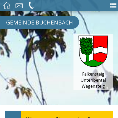
GEMEINDE BUCHENBACH
Falkensteig
Unteribental
Wagensteig