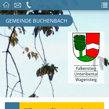
GEMEINDE BUCHENBACH
Falkensteig
Unteribental
Wagensteig