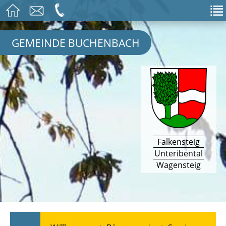
GEMEINDE BUCHENBACH
Falkensteig
Unteribental
Wagensteig