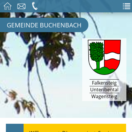
GEMEINDE BUCHENBACH
Falkensteig
Unteribental
Wagensteig