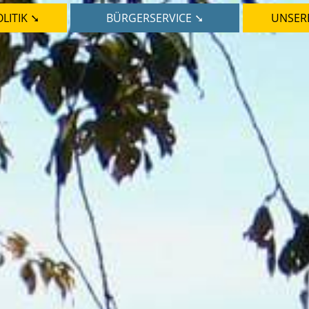
LITIK ➘
BÜRGERSERVICE ➘
UNSER