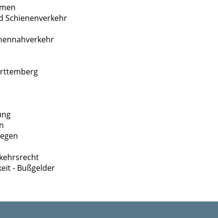
hmen
d Schienenverkehr
onennahverkehr
ürttemberg
ung
rn
wegen
kehrsrecht
it - Bußgelder