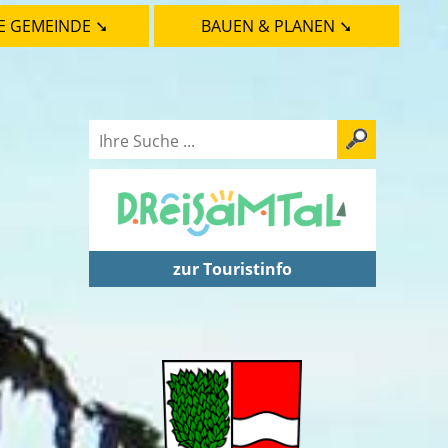
E GEMEINDE ➘
BAUEN & PLANEN ➘
zur Touristinfo