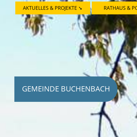
AKTUELLES & PROJEKTE ➘
RATHAUS & PO
GEMEINDE BUCHENBACH