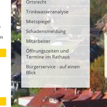
Ortsrecht
Trinkwasseranalyse
Mietspiegel
m
Schadensmeldung
es
Mitarbeiter
Öffnungszeiten und
Termine im Rathaus
Bürgerservice - auf einen
Blick