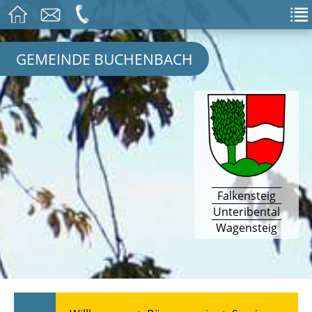
GEMEINDE BUCHENBACH
Falkensteig
Unteribental
Wagensteig