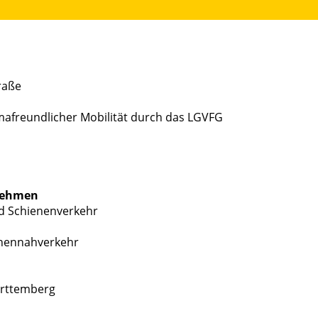
raße
mafreundlicher Mobilität durch das LGVFG
nehmen
d Schienenverkehr
onennahverkehr
ürttemberg