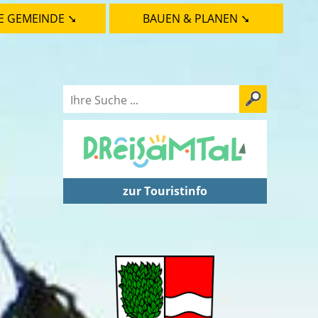
E GEMEINDE ➘
BAUEN & PLANEN ➘
zur Touristinfo