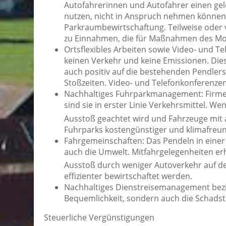
Autofahrerinnen und Autofahrer einen gel
nutzen, nicht in Anspruch nehmen können. 
Parkraumbewirtschaftung. Teilweise oder vo
zu Einnahmen, die für Maßnahmen des Mo
Ortsflexibles Arbeiten sowie Video- und T
keinen Verkehr und keine Emissionen. Dies 
auch positiv auf die bestehenden Pendler
Stoßzeiten. Video- und Telefonkonferenze
Nachhaltiges Fuhrparkmanagement: Firmen
sind sie in erster Linie Verkehrsmittel. W
Ausstoß geachtet wird und Fahrzeuge mit a
Fuhrparks kostengünstiger und klimafreun
Fahrgemeinschaften: Das Pendeln in einer
auch die Umwelt. Mitfahrgelegenheiten e
Ausstoß durch weniger Autoverkehr auf de
effizienter bewirtschaftet werden.
Nachhaltiges Dienstreisemanagement bezie
Bequemlichkeit, sondern auch die Schadsto
Steuerliche Vergünstigungen