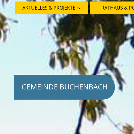
AKTUELLES & PROJEKTE ➘
RATHAUS & PO
GEMEINDE BUCHENBACH