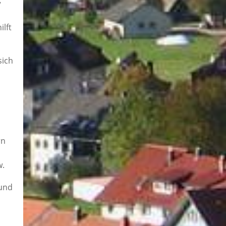
V
ilft
sich
rn
w.
 und