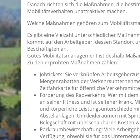
Danach richten sich die Maßnahmen, die besti
Mobilitätsverhalten unattraktiver machen.
Welche Maßnahmen gehören zum Mobilitätsm
Es gibt eine Vielzahl unterschiedlicher Maßn
kommt auf den Arbeitgeber, dessen Standort und
Beschäftigten an.
Gutes Mobilitätsmanagement ist deshalb Maßarb
Zu den erprobten Maßnahmen zählen:
Jobtickets: Sie verknüpfen Arbeitsgeberzu
Mengenrabatten der Verkehrsunternehmen.
Zeitfahrkarte für öffentliche Verkehrsmitte
Förderung des Radverkehrs: Wer mit dem Rad
an seiner Fitness und ist seltener krank. 
und körperliche Leistungsunterschiede mit
Abstellanlagen, Umkleideräumen mit Spin
Belegschaft mit überschaubaren Kosten we
Parkraumbewirtschaftung: Viele Arbeitgebe
Verfügung, obwohl sie für das Unternehme