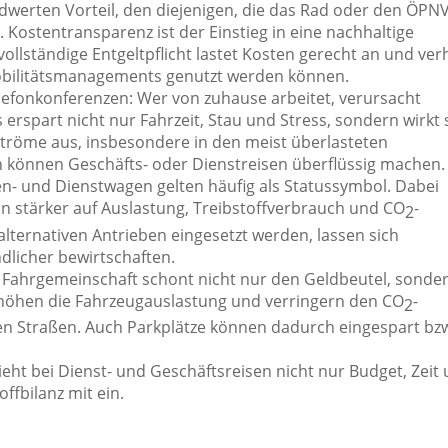
dwerten Vorteil, den diejenigen, die das Rad oder den ÖPN
Kostentransparenz ist der Einstieg in eine nachhaltige
llständige Entgeltpflicht lastet Kosten gerecht an und verh
bilitätsmanagements genutzt werden können.
elefonkonferenzen: Wer von zuhause arbeitet, verursacht
erspart nicht nur Fahrzeit, Stau und Stress, sondern wirkt 
ströme aus, insbesondere in den meist überlasteten
n können Geschäfts- oder Dienstreisen überflüssig machen.
- und Dienstwagen gelten häufig als Statussymbol. Dabei
enn stärker auf Auslastung, Treibstoffverbrauch und CO
-
2
lternativen Antrieben eingesetzt werden, lassen sich
dlicher bewirtschaften.
 Fahrgemeinschaft schont nicht nur den Geldbeutel, sonde
rhöhen die Fahrzeugauslastung und verringern den CO
-
2
n Straßen. Auch Parkplätze können dadurch eingespart bz
ht bei Dienst- und Geschäftsreisen nicht nur Budget, Zeit
ffbilanz mit ein.