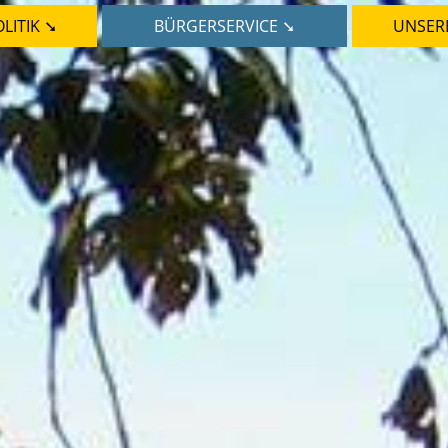
LITIK ➘
BÜRGERSERVICE ➘
UNSER