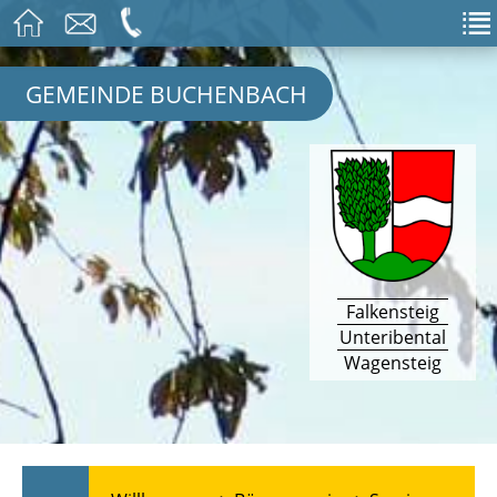
GEMEINDE BUCHENBACH
Falkensteig
Unteribental
Wagensteig