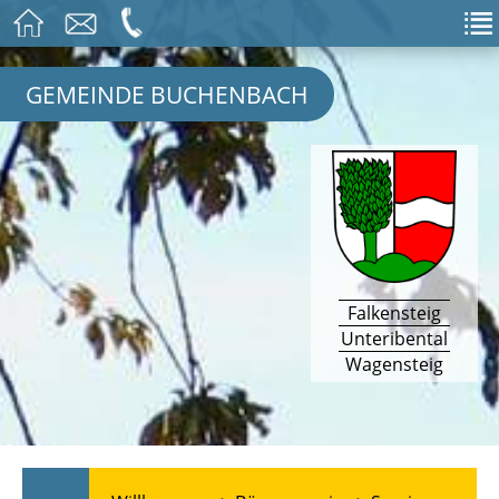
GEMEINDE BUCHENBACH
Falkensteig
Unteribental
Wagensteig