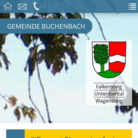
GEMEINDE BUCHENBACH
Falkensteig
Unteribental
Wagensteig