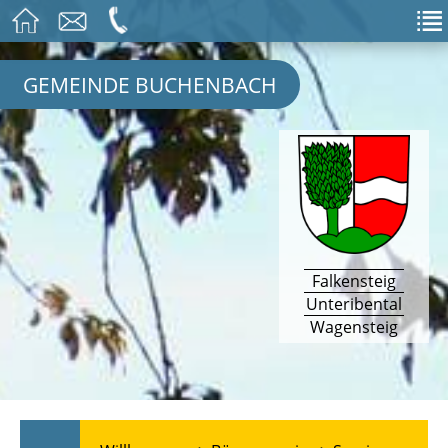
GEMEINDE BUCHENBACH
Falkensteig
Unteribental
Wagensteig