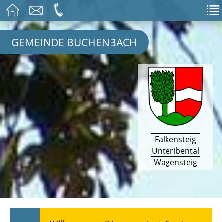
GEMEINDE BUCHENBACH
Falkensteig
Unteribental
Wagensteig