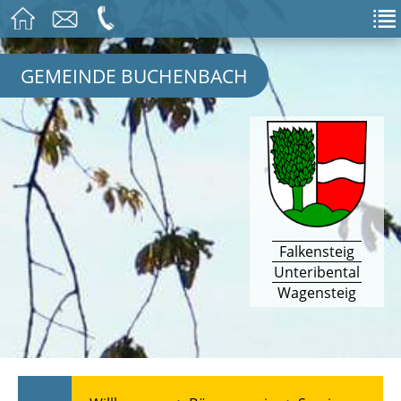
GEMEINDE BUCHENBACH
Falkensteig
Unteribental
Wagensteig