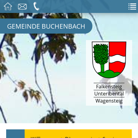
GEMEINDE BUCHENBACH
Falkensteig
Unteribental
Wagensteig