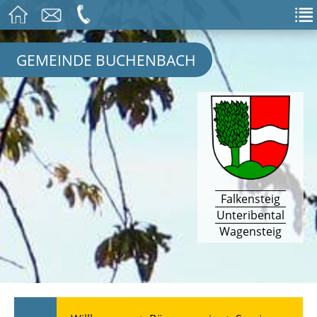
GEMEINDE BUCHENBACH
Falkensteig
Unteribental
Wagensteig