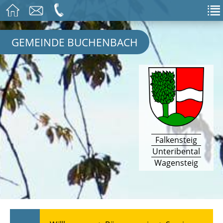
GEMEINDE BUCHENBACH
Falkensteig
Unteribental
Wagensteig