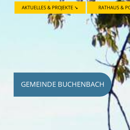
AKTUELLES & PROJEKTE ➘
RATHAUS & PO
GEMEINDE BUCHENBACH