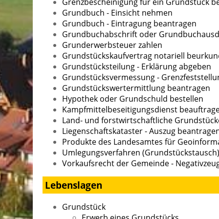
Grenzbescheinigung für ein Grundstück b
Grundbuch - Einsicht nehmen
Grundbuch - Eintragung beantragen
Grundbuchabschrift oder Grundbuchausd
Grunderwerbsteuer zahlen
Grundstückskaufvertrag notariell beurkun
Grundstücksteilung - Erklärung abgeben
Grundstücksvermessung - Grenzfeststellu
Grundstückswertermittlung beantragen
Hypothek oder Grundschuld bestellen
Kampfmittelbeseitigungsdienst beauftrag
Land- und forstwirtschaftliche Grundstü
Liegenschaftskataster - Auszug beantrage
Produkte des Landesamtes für Geoinform
Umlegungsverfahren (Grundstückstausch
Vorkaufsrecht der Gemeinde - Negativzeu
Lebenslagen
Grundstück
Erwerb eines Grundstücks