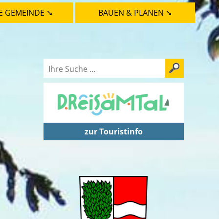
E GEMEINDE ➘
BAUEN & PLANEN ➘
zur Touristinfo