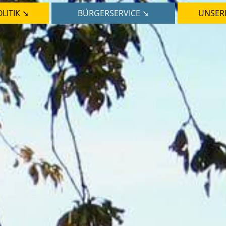
LITIK ➘
BÜRGERSERVICE ➘
UNSER