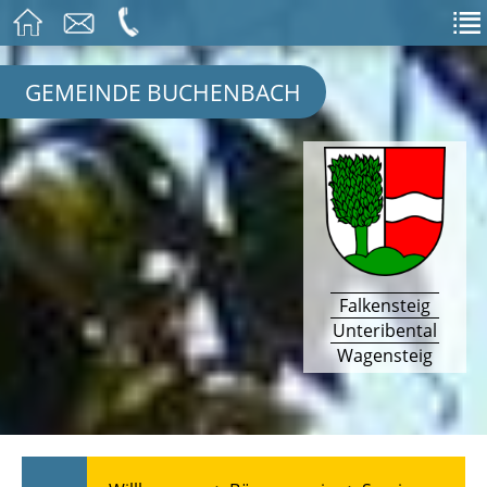
GEMEINDE BUCHENBACH
Falkensteig
Unteribental
Wagensteig