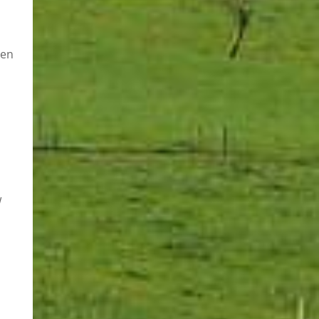
nen
w