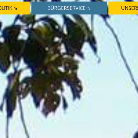
LITIK ➘
BÜRGERSERVICE ➘
UNSER