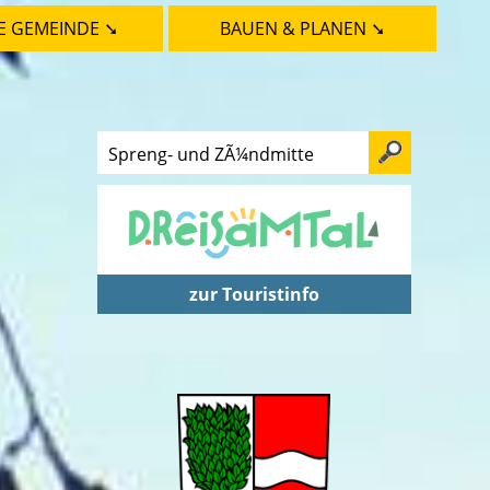
E GEMEINDE ➘
BAUEN & PLANEN ➘
zur Touristinfo