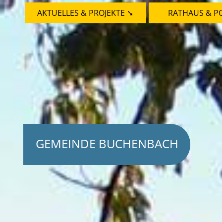
AKTUELLES & PROJEKTE ➘
RATHAUS & PO
GEMEINDE BUCHENBACH