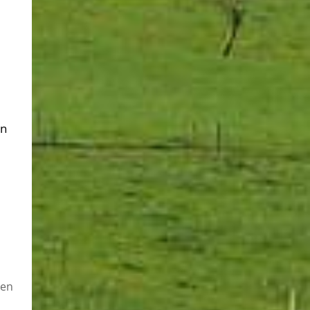
en
nen