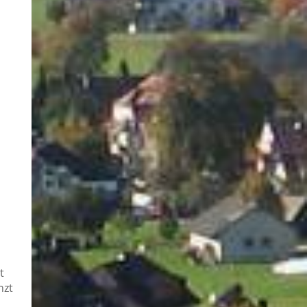
t
nzt