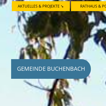
AKTUELLES & PROJEKTE ➘
RATHAUS & PO
GEMEINDE BUCHENBACH