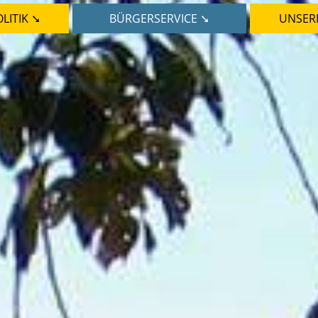
LITIK ➘
BÜRGERSERVICE ➘
UNSER