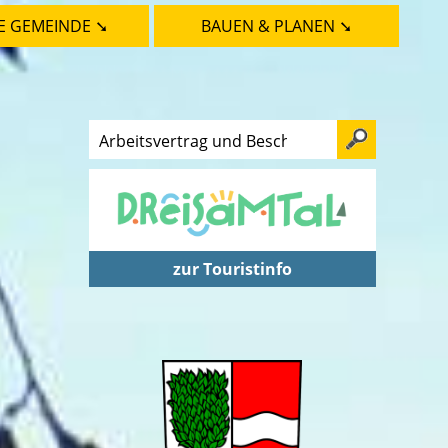
E GEMEINDE ➘
BAUEN & PLANEN ➘
zur Touristinfo