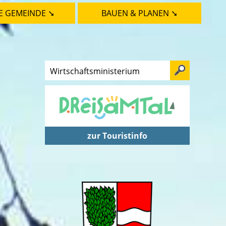
E GEMEINDE ➘
BAUEN & PLANEN ➘
zur Touristinfo