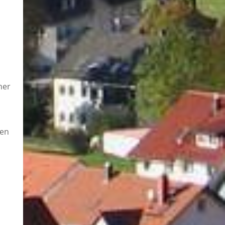
mer
len