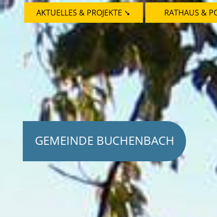
AKTUELLES & PROJEKTE ➘
RATHAUS & PO
GEMEINDE BUCHENBACH