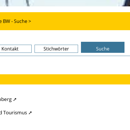
e BW - Suche >
Kontakt
Stichwörter
Suche
mberg ➚
nd Tourismus ➚