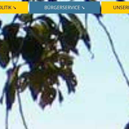
LITIK ➘
BÜRGERSERVICE ➘
UNSER