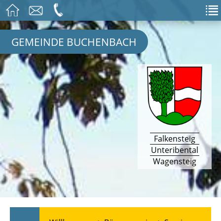
GEMEINDE BUCHENBACH
Falkensteig
Unteribental
Wagensteig