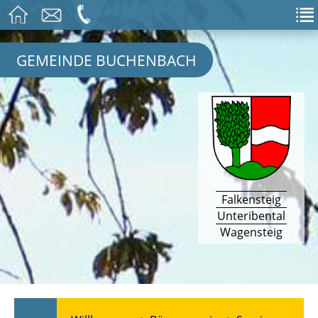
GEMEINDE BUCHENBACH
Falkensteig
Unteribental
Wagensteig