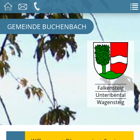
GEMEINDE BUCHENBACH
Falkensteig
Unteribental
Wagensteig