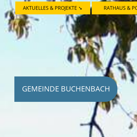
AKTUELLES & PROJEKTE ➘
RATHAUS & PO
GEMEINDE BUCHENBACH