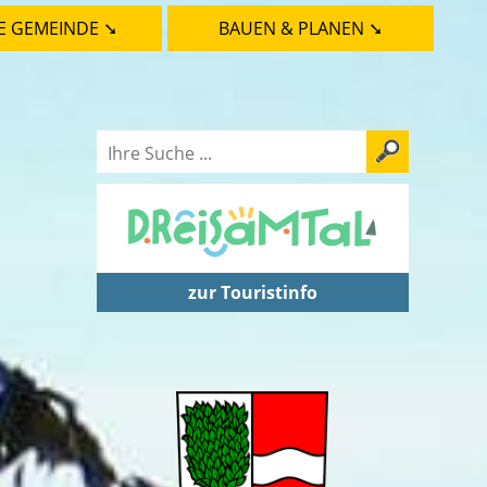
E GEMEINDE ➘
BAUEN & PLANEN ➘
zur Touristinfo