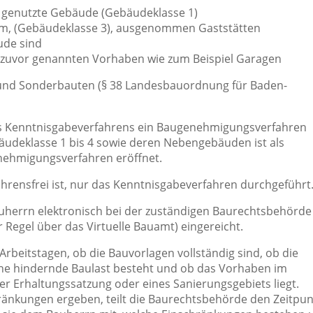
ch genutzte Gebäude (Gebäudeklasse 1)
7 m, (Gebäudeklasse 3), ausgenommen Gaststätten
ude sind
zuvor genannten Vorhaben wie zum Beispiel Garagen
nd Sonderbauten (§ 38 Landesbauordnung für Baden-
es Kenntnisgabeverfahrens ein Baugenehmigungsverfahren
udeklasse 1 bis 4 sowie deren Nebengebäuden ist als
nehmigungsverfahren eröffnet.
ahrensfrei ist, nur das Kenntnisgabeverfahren durchgeführt
uherrn elektronisch bei der zuständigen Baurechtsbehörde
r Regel über das Virtuelle Bauamt) eingereicht.
rbeitstagen, ob die Bauvorlagen vollständig sind, ob die
eine hindernde Baulast besteht und ob das Vorhaben im
er Erhaltungssatzung oder eines Sanierungsgebiets liegt.
ränkungen ergeben, teilt die Baurechtsbehörde den Zeitpun