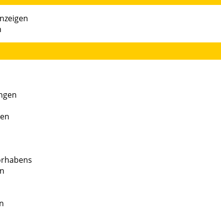
nzeigen
n
ungen
ren
orhabens
en
n