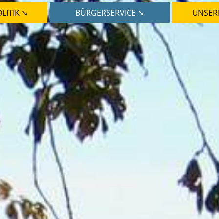
LITIK ➘
BÜRGERSERVICE ➘
UNSER