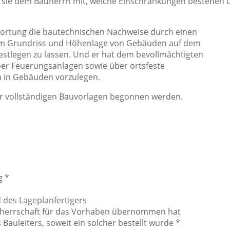
ilt sie dem Bauherrn mit, welche Einschränkungen bestehen 
wortung die bautechnischen Nachweise durch einen
dem Grundriss und Höhenlage von Gebäuden auf dem
stlegen zu lassen. Und er hat dem bevollmächtigten
ber Feuerungsanlagen sowie über ortsfeste
 in Gebäuden vorzulegen.
r vollständigen Bauvorlagen begonnen werden.
g *
 des Lageplanfertigers
auherrschaft für das Vorhaben übernommen hat
auleiters, soweit ein solcher bestellt wurde *