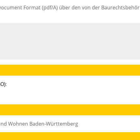
e Document Format (pdf/A) über den von der Baurechtsbehö
BO)
:
g und Wohnen Baden-Württemberg