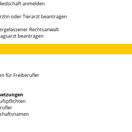
liedschaft anmelden
ztin oder Tierarzt beantragen
dergelassener Rechtsanwalt
ragsarzt beantragen
 für Freiberufler
ssetzungen
ufspflichten
rufler
schaftsnamen