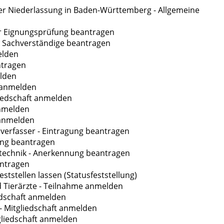
er Niederlassung in Baden-Württemberg - Allgemeine
ur Eignungsprüfung beantragen
 Sachverständige beantragen
elden
ntragen
elden
 anmelden
iedschaft anmelden
anmelden
 anmelden
sverfasser - Eintragung beantragen
gung beantragen
utechnik - Anerkennung beantragen
antragen
eststellen lassen (Statusfeststellung)
 Tierärzte - Teilnahme anmelden
edschaft anmelden
 Mitgliedschaft anmelden
gliedschaft anmelden