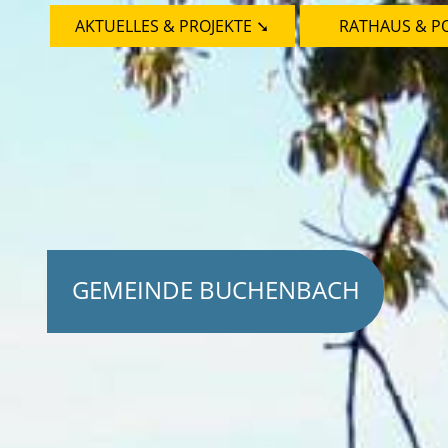
AKTUELLES & PROJEKTE ➘
RATHAUS & PO
GEMEINDE BUCHENBACH