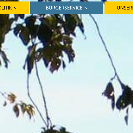
LITIK ➘
BÜRGERSERVICE ➘
UNSER