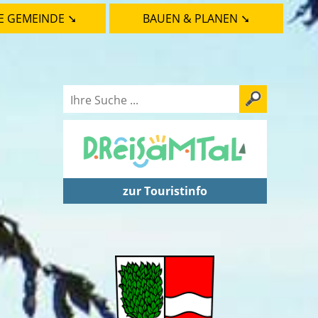
E GEMEINDE ➘
BAUEN & PLANEN ➘
zur Touristinfo