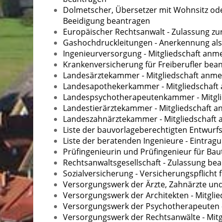
Dolmetscher, Übersetzer mit Wohnsitz od
Beeidigung beantragen
Europäischer Rechtsanwalt - Zulassung z
Gashochdruckleitungen - Anerkennung als
Ingenieurversorgung - Mitgliedschaft anm
Krankenversicherung für Freiberufler bea
Landesärztekammer - Mitgliedschaft anm
Landesapothekerkammer - Mitgliedschaft
Landespsychotherapeutenkammer - Mitgl
Landestierärztekammer - Mitgliedschaft 
Landeszahnärztekammer - Mitgliedschaft
Liste der bauvorlageberechtigten Entwurf
Liste der beratenden Ingenieure - Eintra
Prüfingenieurin und Prüfingenieur für Ba
Rechtsanwaltsgesellschaft - Zulassung be
Sozialversicherung - Versicherungspflicht f
Versorgungswerk der Ärzte, Zahnärzte und
Versorgungswerk der Architekten - Mitgli
Versorgungswerk der Psychotherapeuten -
Versorgungswerk der Rechtsanwälte - Mit