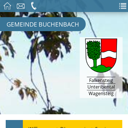
GEMEINDE BUCHENBACH
Falkensteig
Unteribental
Wagensteig