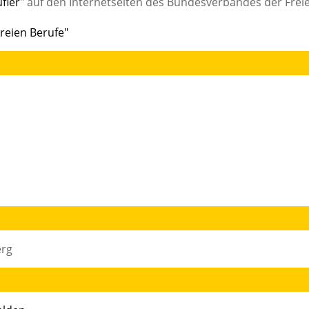
fler
" auf den Internetseiten des Bundesverbandes der Frei
reien Berufe"
erg