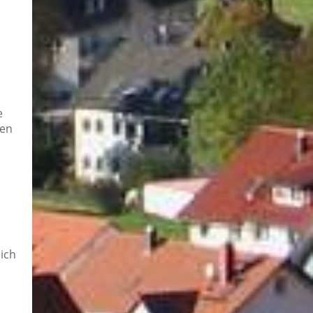
e
gen
ich