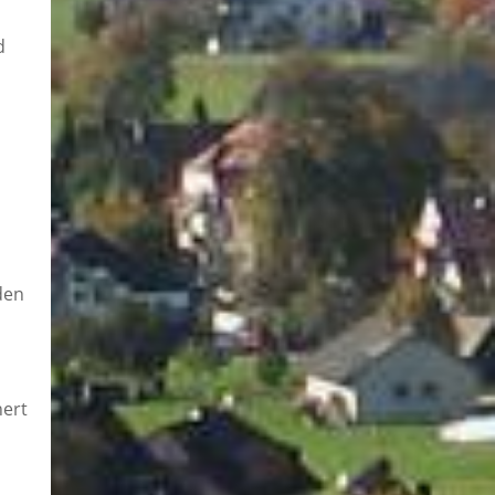
d
den
hert