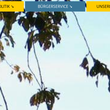
LITIK ➘
BÜRGERSERVICE ➘
UNSER