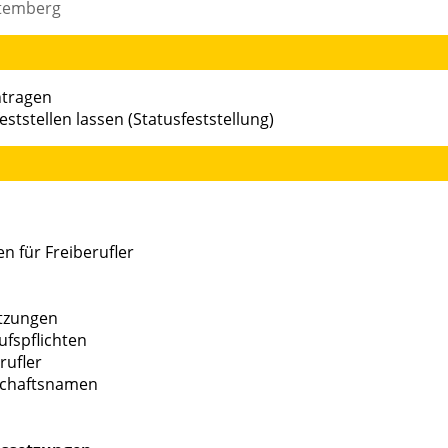
ttemberg
ntragen
eststellen lassen (Statusfeststellung)
 für Freiberufler
etzungen
ufspflichten
rufler
schaftsnamen