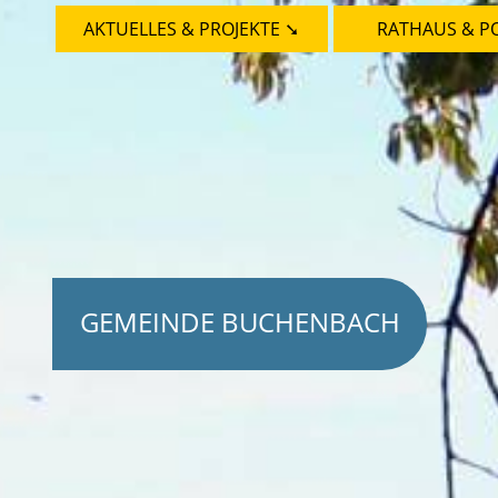
AKTUELLES & PROJEKTE ➘
RATHAUS & PO
GEMEINDE BUCHENBACH