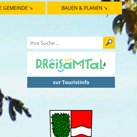
E GEMEINDE ➘
BAUEN & PLANEN ➘
zur Touristinfo