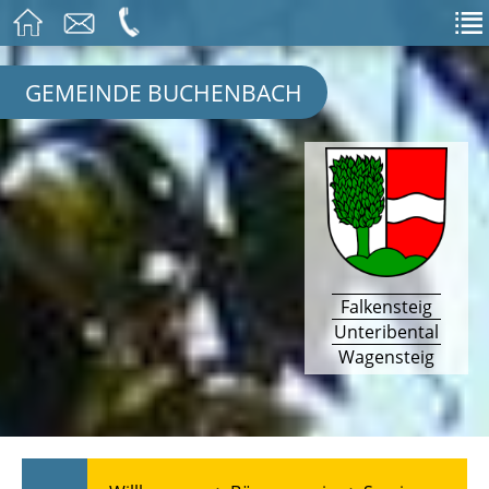
GEMEINDE BUCHENBACH
Falkensteig
Unteribental
Wagensteig