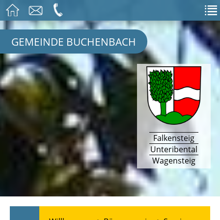
GEMEINDE BUCHENBACH
Falkensteig
Unteribental
Wagensteig