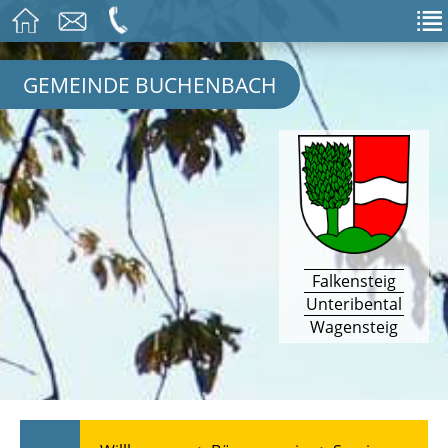
GEMEINDE BUCHENBACH
Falkensteig
Unteribental
Wagensteig