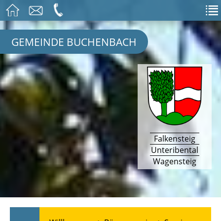
GEMEINDE BUCHENBACH
Falkensteig
Unteribental
Wagensteig