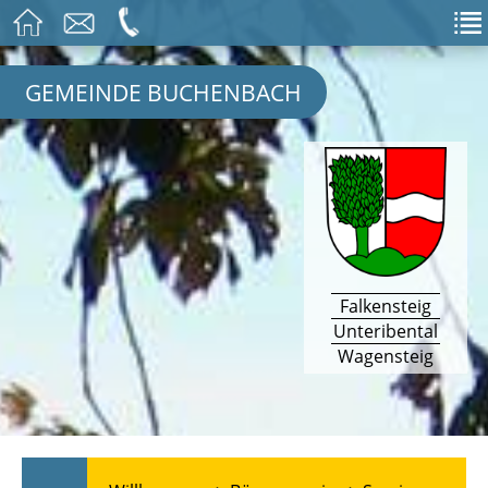
GEMEINDE BUCHENBACH
Falkensteig
Unteribental
Wagensteig