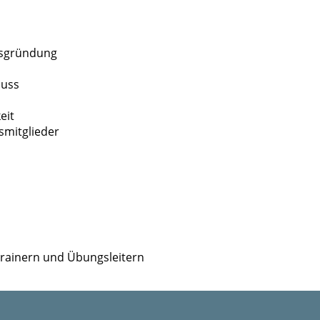
nsgründung
luss
eit
smitglieder
Trainern und Übungsleitern