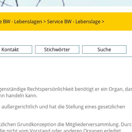
e BW - Lebenslagen >
Service BW - Lebenslage >
Kontakt
Stichwörter
Suche
genständige Rechtspersönlichkeit benötigt er ein Organ, da
hn handeln kann.
 außergerichtlich und hat die Stellung eines gesetzlichen
etzlichen Grundkonzeption die Mitgliederversammlung. Dur
 die nicht vom Vorstand oder anderen Organen erledigt