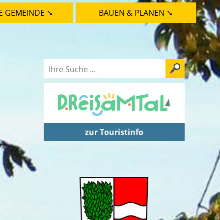
E GEMEINDE ➘
BAUEN & PLANEN ➘
zur Touristinfo