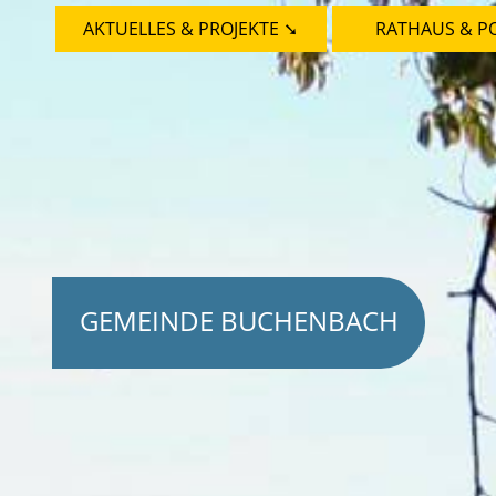
AKTUELLES & PROJEKTE ➘
RATHAUS & PO
GEMEINDE BUCHENBACH