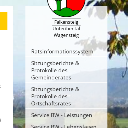
Falkensteig
Unteribental
Wagensteig
Ratsinformationssystem
Sitzungsberichte &
Protokolle des
Gemeinderates
s
Sitzungsberichte &
Protokolle des
Ortschaftsrates
Service BW - Leistungen
ch
Service BW - Lebenslagen