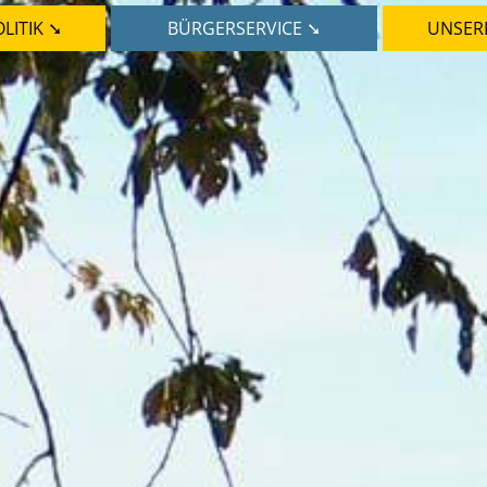
LITIK ➘
BÜRGERSERVICE ➘
UNSER