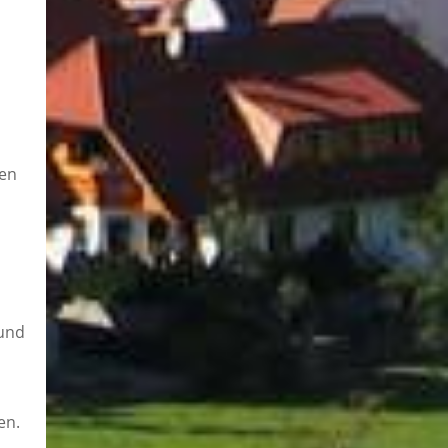
uen
 und
en.