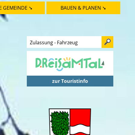
E GEMEINDE ➘
BAUEN & PLANEN ➘
zur Touristinfo