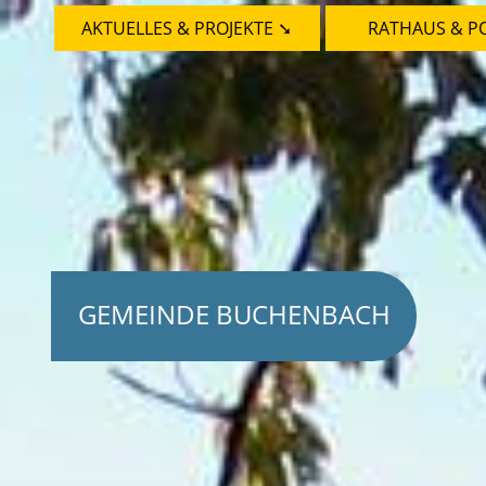
AKTUELLES & PROJEKTE ➘
RATHAUS & PO
GEMEINDE BUCHENBACH