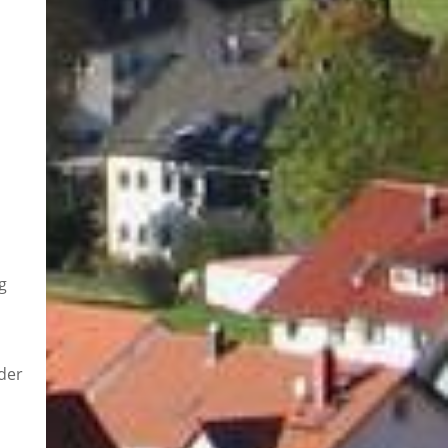
g
der