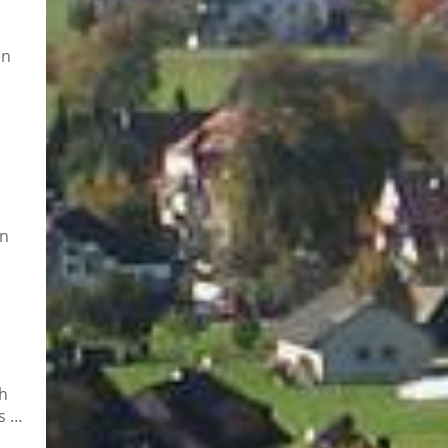
en
in
h
s …