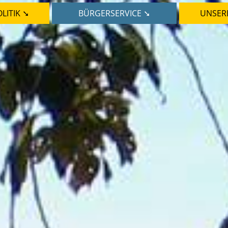
LITIK ➘
BÜRGERSERVICE ➘
UNSER