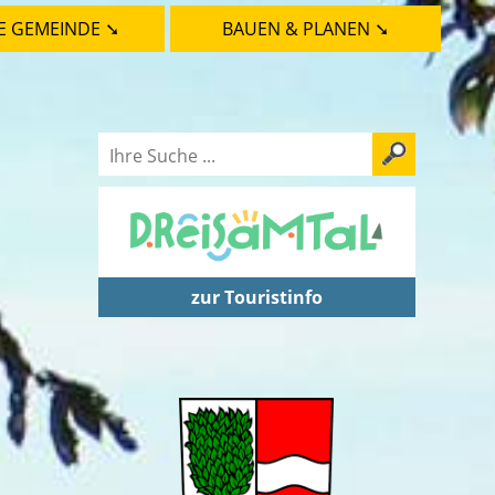
E GEMEINDE ➘
BAUEN & PLANEN ➘
zur Touristinfo