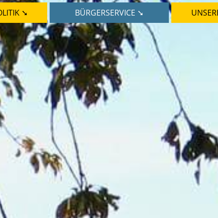
LITIK ➘
BÜRGERSERVICE ➘
UNSER