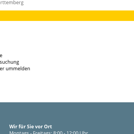
ürttemberg
e
rsuchung
oder ummelden
Wir für Sie vor Ort
Montags - Freitags: 8:00 - 12:00 Uhr