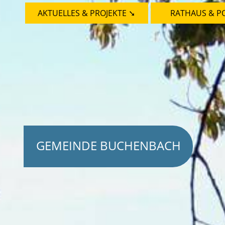
AKTUELLES & PROJEKTE ➘
RATHAUS & PO
GEMEINDE BUCHENBACH