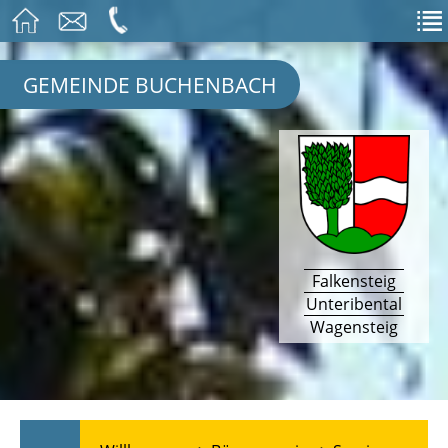
GEMEINDE BUCHENBACH
Falkensteig
Unteribental
Wagensteig